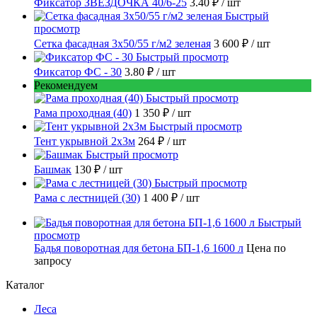
Фиксатор ЗВЕЗДОЧКА 40/6-25
3.40 ₽
/ шт
Быстрый
просмотр
Сетка фасадная 3x50/55 г/м2 зеленая
3 600 ₽
/ шт
Быстрый просмотр
Фиксатор ФС - 30
3.80 ₽
/ шт
Рекомендуем
Быстрый просмотр
Рама проходная (40)
1 350 ₽
/ шт
Быстрый просмотр
Тент укрывной 2х3м
264 ₽
/ шт
Быстрый просмотр
Башмак
130 ₽
/ шт
Быстрый просмотр
Рама с лестницей (30)
1 400 ₽
/ шт
Быстрый
просмотр
Бадья поворотная для бетона БП-1,6 1600 л
Цена по
запросу
Каталог
Леса