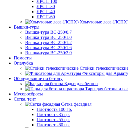
ЛРСП-100
ЛРСП-30
ЛРСП-40
ЛРСП-60
Хомутовые леса (ЛСПХ
Вышки-туры
Вышка-тура ВС-250/0.7
Вышка-тура ВС-250/1.0
Вышка-тура ВС-250/1.2
Вышка-тура ВС-250/1.6
Вышка-тура ВС-250/2.0
Помосты
Опалубка
Стойки телескопически
Фиксаторы для Армат
Оборудование по бетону
Бадьи для бетона
Тары для бетона и ра
Мусороcбросы
Сетка, тент
Сетка фасадная
Плотность 100 гр.
Плотность 35 гр.
Плотность 55 гр.
Плотность 80 гр.