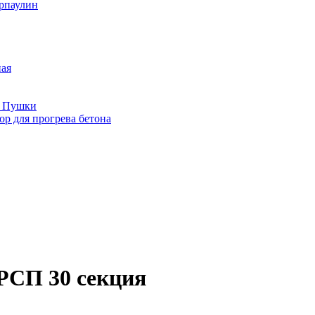
рпаулин
ная
е Пушки
р для прогрева бетона
РСП 30 секция