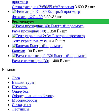
просмотр
Сетка фасадная 3x50/55 г/м2 зеленая
3 600 ₽
/ шт
Быстрый просмотр
Фиксатор ФС - 30
3.80 ₽
/ шт
Рекомендуем
Быстрый просмотр
Рама проходная (40)
1 350 ₽
/ шт
Быстрый просмотр
Тент укрывной 2х3м
264 ₽
/ шт
Быстрый просмотр
Башмак
130 ₽
/ шт
Быстрый просмотр
Рама с лестницей (30)
1 400 ₽
/ шт
Каталог
Леса
Вышки-туры
Помосты
Опалубка
Оборудование по бетону
Мусороcбросы
Сетка, тент
Лестницы